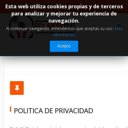
Esta web utiliza cookies propias y de terceros
349 633 7862
flaffydj@gmail.com
para analizar y mejorar tu experiencia de
navegación.
Al continuar navegando, entendemos que aceptas su uso.
Más
información
Acepto
POLITICA DE PRIVACIDAD